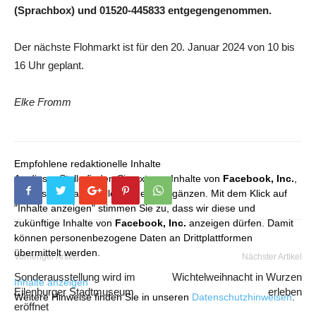
(Sprachbox) und 01520-445833 entgegengenommen.
Der nächste Flohmarkt ist für den 20. Januar 2024 von 10 bis
16 Uhr geplant.
Elke Fromm
Empfohlene redaktionelle Inhalte
An dieser Stelle finden Sie externe Inhalte von
Facebook, Inc.
,
die unser redaktionelles Angebot ergänzen. Mit dem Klick auf
"Inhalte anzeigen" stimmen Sie zu, dass wir diese und
zukünftige Inhalte von
Facebook, Inc.
anzeigen dürfen. Damit
können personenbezogene Daten an Drittplattformen
übermittelt werden.
Vorheriger Artikel
Nächster Artikel
Sonderausstellung wird im
Wichtelweihnacht in Wurzen
Inhalte anzeigen
Eilenburger Stadtmuseum
erleben
Weitere Hinweise finden Sie in unseren
Datenschutzhinweisen
.
eröffnet