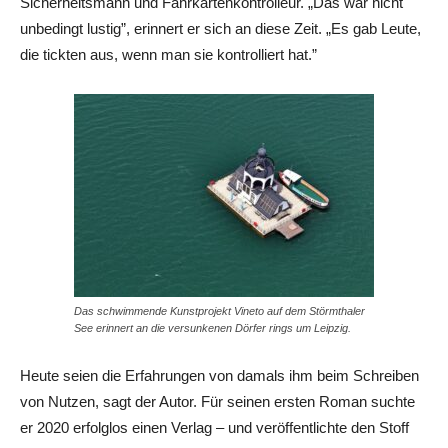
Sicherheitsmann und Fahrkartenkontrolleur. „Das war nicht
unbedingt lustig”, erinnert er sich an diese Zeit. „Es gab Leute,
die tickten aus, wenn man sie kontrolliert hat.”
Das schwimmende Kunstprojekt Vineto auf dem Störmthaler
See erinnert an die versunkenen Dörfer rings um Leipzig.
Heute seien die Erfahrungen von damals ihm beim Schreiben
von Nutzen, sagt der Autor. Für seinen ersten Roman suchte
er 2020 erfolglos einen Verlag – und veröffentlichte den Stoff