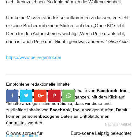
nicht kennzeichnen. So fehle nämlich die Waffengleichheit.
Um keine Missverständnisse aufkommen zu lassen, versieht
er seine Bücher mit einem Sticker, auf dem „Ohne KI” steht.
Denn für den Autor ist eines wichtig: „Wenn Pelle draufsteht,
dann ist auch Pelle drin. Nicht irgendwas anderes.”
Gina Apitz
https://www.pelle-gernot.de/
Empfohlene redaktionelle Inhalte
An dieser Stelle finden Sie externe Inhalte von
Facebook, Inc.
,
die unser redaktionelles Angebot ergänzen. Mit dem Klick auf
"Inhalte anzeigen" stimmen Sie zu, dass wir diese und
zukünftige Inhalte von
Facebook, Inc.
anzeigen dürfen. Damit
können personenbezogene Daten an Drittplattformen
übermittelt werden.
Vorheriger Artikel
Nächster Artikel
Clowns sorgen für
Euro-scene Leipzig beleuchtet
Inhalte anzeigen