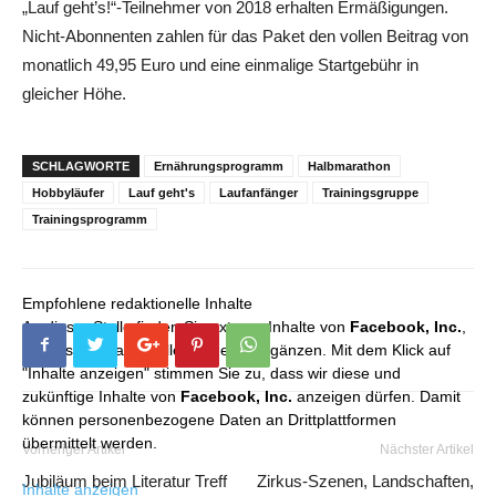
„Lauf geht’s!“-Teilnehmer von 2018 erhalten Ermäßigungen.
Nicht-Abonnenten zahlen für das Paket den vollen Beitrag von
monatlich 49,95 Euro und eine einmalige Startgebühr in
gleicher Höhe.
SCHLAGWORTE
Ernährungsprogramm
Halbmarathon
Hobbyläufer
Lauf geht's
Laufanfänger
Trainingsgruppe
Trainingsprogramm
Empfohlene redaktionelle Inhalte
An dieser Stelle finden Sie externe Inhalte von
Facebook, Inc.
,
die unser redaktionelles Angebot ergänzen. Mit dem Klick auf
"Inhalte anzeigen" stimmen Sie zu, dass wir diese und
zukünftige Inhalte von
Facebook, Inc.
anzeigen dürfen. Damit
können personenbezogene Daten an Drittplattformen
übermittelt werden.
Vorheriger Artikel
Nächster Artikel
Jubiläum beim Literatur Treff
Zirkus-Szenen, Landschaften,
Inhalte anzeigen