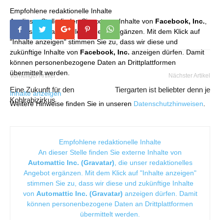
Empfohlene redaktionelle Inhalte
An dieser Stelle finden Sie externe Inhalte von
Facebook, Inc.
,
die unser redaktionelles Angebot ergänzen. Mit dem Klick auf
"Inhalte anzeigen" stimmen Sie zu, dass wir diese und
zukünftige Inhalte von
Facebook, Inc.
anzeigen dürfen. Damit
können personenbezogene Daten an Drittplattformen
übermittelt werden.
Vorheriger Artikel
Nächster Artikel
Eine Zukunft für den
Tiergarten ist beliebter denn je
Inhalte anzeigen
Kohlrabizirkus
Weitere Hinweise finden Sie in unseren
Datenschutzhinweisen
.
Empfohlene redaktionelle Inhalte
An dieser Stelle finden Sie externe Inhalte von
Automattic Inc. (Gravatar)
, die unser redaktionelles
Angebot ergänzen. Mit dem Klick auf "Inhalte anzeigen"
stimmen Sie zu, dass wir diese und zukünftige Inhalte
von
Automattic Inc. (Gravatar)
anzeigen dürfen. Damit
können personenbezogene Daten an Drittplattformen
übermittelt werden.