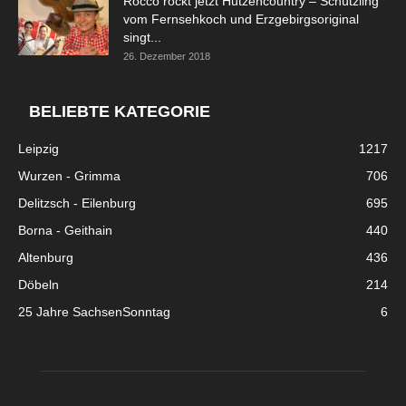
Rocco rockt jetzt Hutzencountry – Schützling
vom Fernsehkoch und Erzgebirgsoriginal
singt...
26. Dezember 2018
BELIEBTE KATEGORIE
Leipzig
1217
Wurzen - Grimma
706
Delitzsch - Eilenburg
695
Borna - Geithain
440
Altenburg
436
Döbeln
214
25 Jahre SachsenSonntag
6