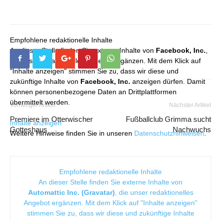
Empfohlene redaktionelle Inhalte
An dieser Stelle finden Sie externe Inhalte von
Facebook, Inc.
,
die unser redaktionelles Angebot ergänzen. Mit dem Klick auf
"Inhalte anzeigen" stimmen Sie zu, dass wir diese und
zukünftige Inhalte von
Facebook, Inc.
anzeigen dürfen. Damit
können personenbezogene Daten an Drittplattformen
übermittelt werden.
Vorheriger Artikel
Nächster Artikel
Premiere im Otterwischer
Fußballclub Grimma sucht
Inhalte anzeigen
Gotteshaus
Nachwuchs
Weitere Hinweise finden Sie in unseren
Datenschutzhinweisen
.
Empfohlene redaktionelle Inhalte
An dieser Stelle finden Sie externe Inhalte von
Automattic Inc. (Gravatar)
, die unser redaktionelles
Angebot ergänzen. Mit dem Klick auf "Inhalte anzeigen"
stimmen Sie zu, dass wir diese und zukünftige Inhalte