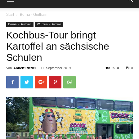
Start
Borna - Geithain
Borna - Geithain
Wurzen - Grimma
Kochbus-Tour bringt
Kartoffel an sächsische
Schulen
Von
Annett Riedel
-
11. September 2019
2510
0