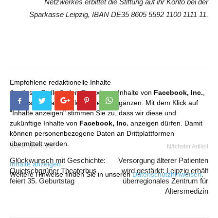
Netzwerkes erbittet die Stiftung auf ihr Konto bei der
Sparkasse Leipzig,
IBAN DE35 8605 5592 1100 1111 11.
Empfohlene redaktionelle Inhalte
An dieser Stelle finden Sie externe Inhalte von
Facebook, Inc.
,
die unser redaktionelles Angebot ergänzen. Mit dem Klick auf
"Inhalte anzeigen" stimmen Sie zu, dass wir diese und
zukünftige Inhalte von
Facebook, Inc.
anzeigen dürfen. Damit
können personenbezogene Daten an Drittplattformen
übermittelt werden.
Vorheriger Artikel
Nächster Artikel
Glückwunsch mit Geschichte:
Versorgung älterer Patienten
Inhalte anzeigen
Quietschgrüner Theaterbus
wird gestärkt: Leipzig erhält
Weitere Hinweise finden Sie in unseren
Datenschutzhinweisen
.
feiert 35. Geburtstag
überregionales Zentrum für
Altersmedizin