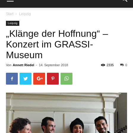
Start
Leipzig
Leipzig
„Klänge der Hoffnung“ –
Konzert im GRASSI-
Museum
Von
Annett Riedel
-
14. September 2018
2335
0