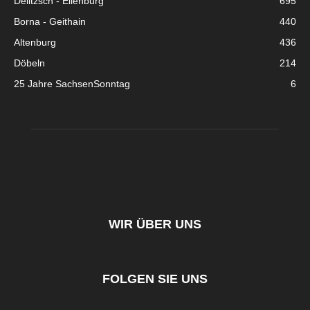
Delitzsch - Eilenburg
695
Borna - Geithain
440
Altenburg
436
Döbeln
214
25 Jahre SachsenSonntag
6
WIR ÜBER UNS
FOLGEN SIE UNS