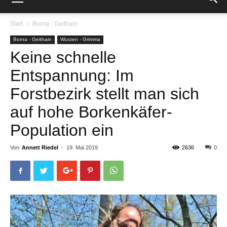
Start
Borna - Geithain
Borna - Geithain
Wurzen - Grimma
Keine schnelle
Entspannung: Im
Forstbezirk stellt man sich
auf hohe Borkenkäfer-
Population ein
Von
Annett Riedel
-
19. Mai 2019
2636
0