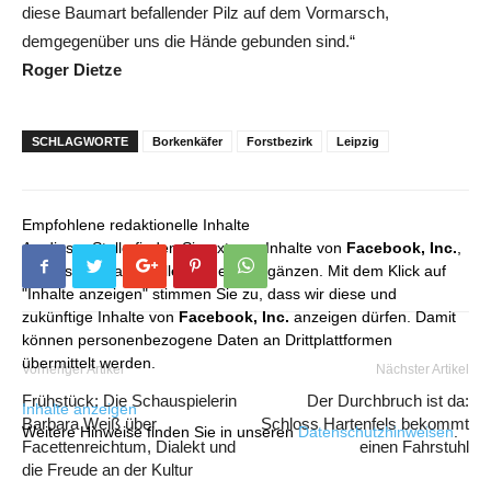
diese Baumart befallender Pilz auf dem Vormarsch,
demgegenüber uns die Hände gebunden sind.“
Roger Dietze
SCHLAGWORTE
Borkenkäfer
Forstbezirk
Leipzig
Empfohlene redaktionelle Inhalte
An dieser Stelle finden Sie externe Inhalte von
Facebook, Inc.
,
die unser redaktionelles Angebot ergänzen. Mit dem Klick auf
"Inhalte anzeigen" stimmen Sie zu, dass wir diese und
zukünftige Inhalte von
Facebook, Inc.
anzeigen dürfen. Damit
können personenbezogene Daten an Drittplattformen
übermittelt werden.
Vorheriger Artikel
Nächster Artikel
Frühstück: Die Schauspielerin
Der Durchbruch ist da:
Inhalte anzeigen
Barbara Weiß über
Schloss Hartenfels bekommt
Weitere Hinweise finden Sie in unseren
Datenschutzhinweisen
.
Facettenreichtum, Dialekt und
einen Fahrstuhl
die Freude an der Kultur