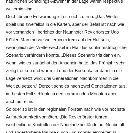
natürlichen Schädlings-Abwehr in der Lage waren respektive
weiterhin sind.
Doch für eine Entwarnung ist es noch zu früh. „Das Wetter
spielt uns zweifellos in die Karten, aber der Befall ist nach wie
vor vorhanden“, berichtet der Naunhofer Revierförster Udo
Köhler. Man müsse weiterhin extrem auf der Hut sein,
wenngleich der Wetterwechsel im Mai das schlimmstmögliche
Szenario verhindern könnte. „Dieses Szenario tritt dann ein,
wenn, wie es zunächst den Anschein hatte, das Frühjahr sehr
zeitig trocken und warm ist und der Borkenkäfer damit in die
Lage versetzt wird, drei Generationen Nachkommen in die
Welt zu setzen.“ Derzeit sehe es nach zwei Generationen aus,
im besten Fall schlüpfe in den kommenden Monaten aber
auch nur eine.
So oder so ist in den regionalen Forsten nach wie vor höchste
Aufmerksamkeit vonnöten. „Die Revierförster führen
wöchentliche Kontrollen der Nadelholzbestände auf Neubefall
und abgestorbene Bäume durch, um schnell eingreifen zu