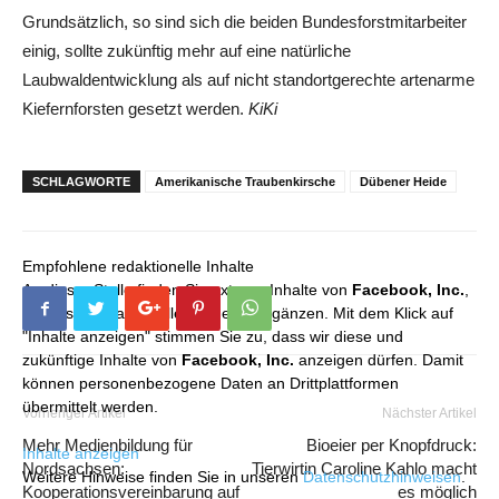
Grundsätzlich, so sind sich die beiden Bundesforstmitarbeiter
einig, sollte zukünftig mehr auf eine natürliche
Laubwaldentwicklung als auf nicht standortgerechte artenarme
Kiefernforsten gesetzt werden.
KiKi
SCHLAGWORTE
Amerikanische Traubenkirsche
Dübener Heide
Empfohlene redaktionelle Inhalte
An dieser Stelle finden Sie externe Inhalte von
Facebook, Inc.
,
die unser redaktionelles Angebot ergänzen. Mit dem Klick auf
"Inhalte anzeigen" stimmen Sie zu, dass wir diese und
zukünftige Inhalte von
Facebook, Inc.
anzeigen dürfen. Damit
können personenbezogene Daten an Drittplattformen
übermittelt werden.
Vorheriger Artikel
Nächster Artikel
Mehr Medienbildung für
Bioeier per Knopfdruck:
Inhalte anzeigen
Nordsachsen:
Tierwirtin Caroline Kahlo macht
Weitere Hinweise finden Sie in unseren
Datenschutzhinweisen
.
Kooperationsvereinbarung auf
es möglich