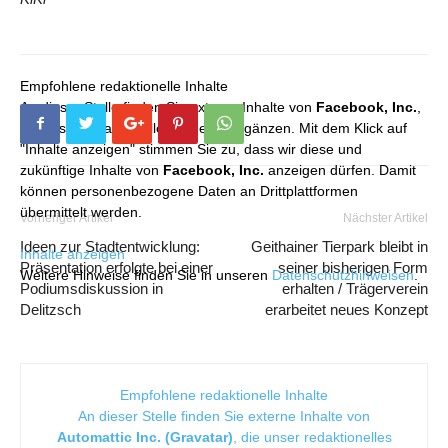
Empfohlene redaktionelle Inhalte
An dieser Stelle finden Sie externe Inhalte von
Facebook, Inc.
,
die unser redaktionelles Angebot ergänzen. Mit dem Klick auf
"Inhalte anzeigen" stimmen Sie zu, dass wir diese und
zukünftige Inhalte von
Facebook, Inc.
anzeigen dürfen. Damit
können personenbezogene Daten an Drittplattformen
übermittelt werden.
Vorheriger Artikel
Nächster Artikel
Ideen zur Stadtentwicklung:
Geithainer Tierpark bleibt in
Inhalte anzeigen
Präsentation erfolgte bei einer
seiner bisherigen Form
Weitere Hinweise finden Sie in unseren
Datenschutzhinweisen
.
Podiumsdiskussion in
erhalten / Trägerverein
Delitzsch
erarbeitet neues Konzept
Empfohlene redaktionelle Inhalte
An dieser Stelle finden Sie externe Inhalte von
Automattic Inc. (Gravatar)
, die unser redaktionelles