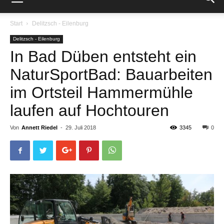
Start
Delitzsch - Eilenburg
Delitzsch - Eilenburg
In Bad Düben entsteht ein
NaturSportBad: Bauarbeiten
im Ortsteil Hammermühle
laufen auf Hochtouren
Von
Annett Riedel
-
29. Juli 2018
3345
0