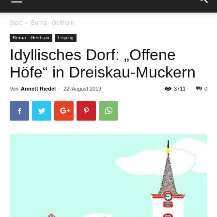
Start
Borna - Geithain
Borna - Geithain
Leipzig
Idyllisches Dorf: „Offene
Höfe“ in Dreiskau-Muckern
Von
Annett Riedel
-
22. August 2019
3711
0