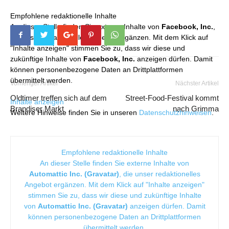
Empfohlene redaktionelle Inhalte
An dieser Stelle finden Sie externe Inhalte von
Facebook, Inc.
,
die unser redaktionelles Angebot ergänzen. Mit dem Klick auf
"Inhalte anzeigen" stimmen Sie zu, dass wir diese und
zukünftige Inhalte von
Facebook, Inc.
anzeigen dürfen. Damit
können personenbezogene Daten an Drittplattformen
übermittelt werden.
Vorheriger Artikel
Nächster Artikel
Oldtimer treffen sich auf dem
Street-Food-Festival kommt
Inhalte anzeigen
Brandiser Markt
nach Grimma
Weitere Hinweise finden Sie in unseren
Datenschutzhinweisen
.
Empfohlene redaktionelle Inhalte
An dieser Stelle finden Sie externe Inhalte von
Automattic Inc. (Gravatar)
, die unser redaktionelles
Angebot ergänzen. Mit dem Klick auf "Inhalte anzeigen"
stimmen Sie zu, dass wir diese und zukünftige Inhalte
von
Automattic Inc. (Gravatar)
anzeigen dürfen. Damit
können personenbezogene Daten an Drittplattformen
übermittelt werden.