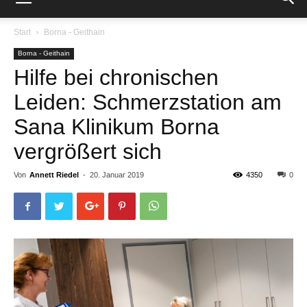
Start
Borna - Geithain
Borna - Geithain
Hilfe bei chronischen
Leiden: Schmerzstation am
Sana Klinikum Borna
vergrößert sich
Von
Annett Riedel
-
20. Januar 2019
4350
0