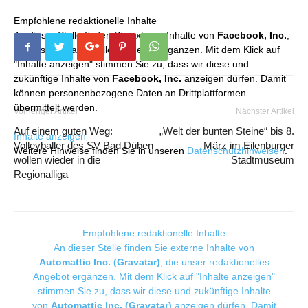
Empfohlene redaktionelle Inhalte
An dieser Stelle finden Sie externe Inhalte von
Facebook, Inc.
,
die unser redaktionelles Angebot ergänzen. Mit dem Klick auf
"Inhalte anzeigen" stimmen Sie zu, dass wir diese und
zukünftige Inhalte von
Facebook, Inc.
anzeigen dürfen. Damit
können personenbezogene Daten an Drittplattformen
übermittelt werden.
Vorheriger Artikel
Nächster Artikel
Auf einem guten Weg:
„Welt der bunten Steine“ bis 8.
Inhalte anzeigen
Volleyballer des SV Bad Düben
März im Eilenburger
Weitere Hinweise finden Sie in unseren
Datenschutzhinweisen
.
wollen wieder in die
Stadtmuseum
Regionalliga
Empfohlene redaktionelle Inhalte
An dieser Stelle finden Sie externe Inhalte von
Automattic Inc. (Gravatar)
, die unser redaktionelles
Angebot ergänzen. Mit dem Klick auf "Inhalte anzeigen"
stimmen Sie zu, dass wir diese und zukünftige Inhalte
von
Automattic Inc. (Gravatar)
anzeigen dürfen. Damit