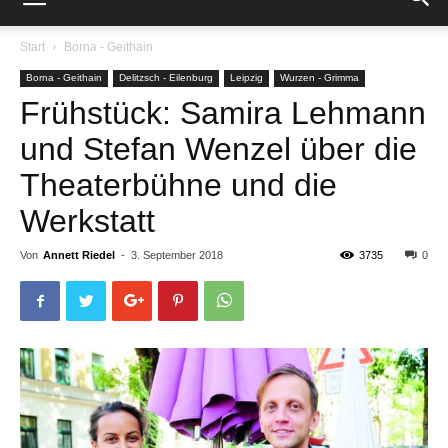
Start
Borna - Geithain
Borna - Geithain
Delitzsch - Eilenburg
Leipzig
Wurzen - Grimma
Frühstück: Samira Lehmann
und Stefan Wenzel über die
Theaterbühne und die
Werkstatt
Von
Annett Riedel
-
3. September 2018
3735
0