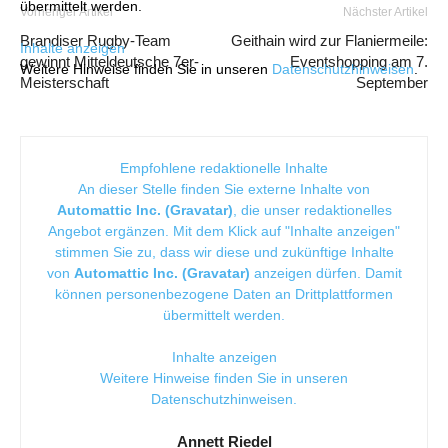
übermittelt werden.
Vorheriger Artikel
Nächster Artikel
Brandiser Rugby-Team
Geithain wird zur Flaniermeile:
Inhalte anzeigen
gewinnt Mitteldeutsche 7er-
Eventshopping am 7.
Weitere Hinweise finden Sie in unseren
Datenschutzhinweisen
.
Meisterschaft
September
Empfohlene redaktionelle Inhalte
An dieser Stelle finden Sie externe Inhalte von
Automattic Inc. (Gravatar)
, die unser redaktionelles
Angebot ergänzen. Mit dem Klick auf "Inhalte anzeigen"
stimmen Sie zu, dass wir diese und zukünftige Inhalte
von
Automattic Inc. (Gravatar)
anzeigen dürfen. Damit
können personenbezogene Daten an Drittplattformen
übermittelt werden.
Inhalte anzeigen
Weitere Hinweise finden Sie in unseren
Datenschutzhinweisen
.
Annett Riedel