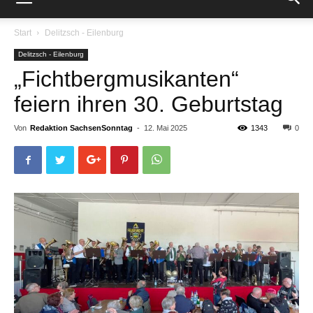
Start
Delitzsch - Eilenburg
Delitzsch - Eilenburg
„Fichtbergmusikanten“
feiern ihren 30. Geburtstag
Von
Redaktion SachsenSonntag
-
12. Mai 2025
1343
0