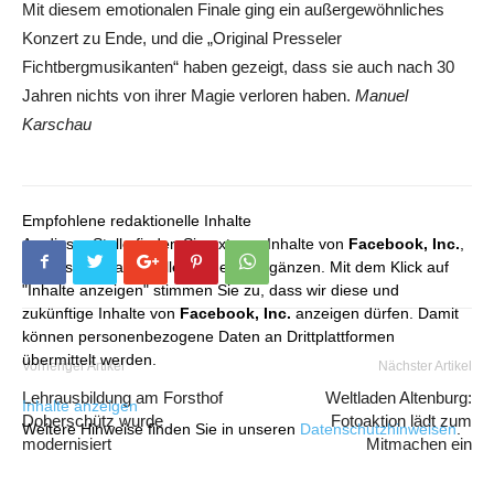
Mit diesem emotionalen Finale ging ein außergewöhnliches
Konzert zu Ende, und die „Original Presseler
Fichtbergmusikanten“ haben gezeigt, dass sie auch nach 30
Jahren nichts von ihrer Magie verloren haben.
Manuel
Karschau
Empfohlene redaktionelle Inhalte
An dieser Stelle finden Sie externe Inhalte von
Facebook, Inc.
,
die unser redaktionelles Angebot ergänzen. Mit dem Klick auf
"Inhalte anzeigen" stimmen Sie zu, dass wir diese und
zukünftige Inhalte von
Facebook, Inc.
anzeigen dürfen. Damit
können personenbezogene Daten an Drittplattformen
übermittelt werden.
Vorheriger Artikel
Nächster Artikel
Lehrausbildung am Forsthof
Weltladen Altenburg:
Inhalte anzeigen
Doberschütz wurde
Fotoaktion lädt zum
Weitere Hinweise finden Sie in unseren
Datenschutzhinweisen
.
modernisiert
Mitmachen ein