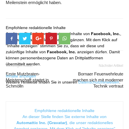
Meilenstein ermöglicht haben.
Empfohlene redaktionelle Inhalte
An dieser Stelle finden Sie externe Inhalte von
Facebook, Inc.
,
die unser redaktionelles Angebot ergänzen. Mit dem Klick auf
"Inhalte anzeigen" stimmen Sie zu, dass wir diese und
zukünftige Inhalte von
Facebook, Inc.
anzeigen dürfen. Damit
können personenbezogene Daten an Drittplattformen
übermittelt werden.
Vorheriger Artikel
Nächster Artikel
Erste Mutzbraten-
Bornaer Feuerwehrleute
Inhalte anzeigen
Meisterschaft startet in
machen sich mit moderner
Weitere Hinweise finden Sie in unseren
Datenschutzhinweisen
.
Schmölln
Technik vertraut
Empfohlene redaktionelle Inhalte
An dieser Stelle finden Sie externe Inhalte von
Automattic Inc. (Gravatar)
, die unser redaktionelles
Angebot ergänzen. Mit dem Klick auf "Inhalte anzeigen"