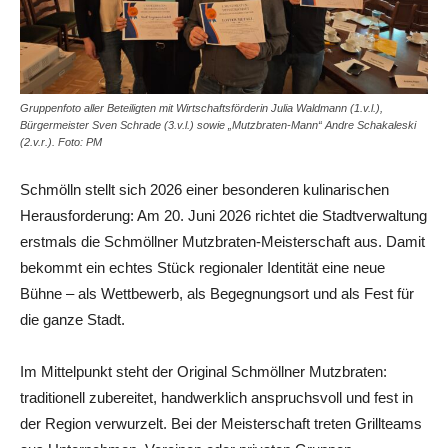
Gruppenfoto aller Beteiligten mit Wirtschaftsförderin Julia Waldmann (1.v.l.),
Bürgermeister Sven Schrade (3.v.l.) sowie „Mutzbraten-Mann“ Andre Schakaleski
(2.v.r.). Foto: PM
Schmölln stellt sich 2026 einer besonderen kulinarischen
Herausforderung: Am 20. Juni 2026 richtet die Stadtverwaltung
erstmals die Schmöllner Mutzbraten-Meisterschaft aus. Damit
bekommt ein echtes Stück regionaler Identität eine neue
Bühne – als Wettbewerb, als Begegnungsort und als Fest für
die ganze Stadt.
Im Mittelpunkt steht der Original Schmöllner Mutzbraten:
traditionell zubereitet, handwerklich anspruchsvoll und fest in
der Region verwurzelt. Bei der Meisterschaft treten Grillteams