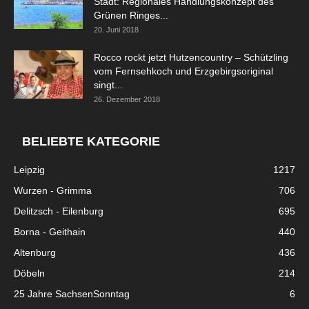
Stadt: Regionales Handlungskonzept des
Grünen Ringes...
20. Juni 2018
Rocco rockt jetzt Hutzencountry – Schützling
vom Fernsehkoch und Erzgebirgsoriginal
singt...
26. Dezember 2018
BELIEBTE KATEGORIE
Leipzig
1217
Wurzen - Grimma
706
Delitzsch - Eilenburg
695
Borna - Geithain
440
Altenburg
436
Döbeln
214
25 Jahre SachsenSonntag
6