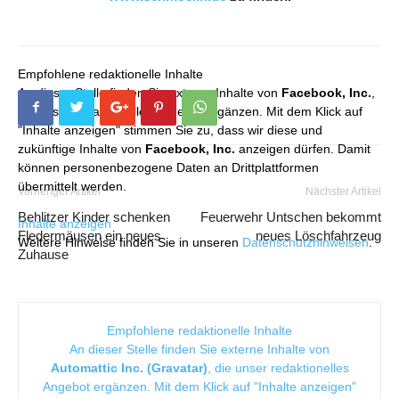
Empfohlene redaktionelle Inhalte
An dieser Stelle finden Sie externe Inhalte von
Facebook, Inc.
,
die unser redaktionelles Angebot ergänzen. Mit dem Klick auf
"Inhalte anzeigen" stimmen Sie zu, dass wir diese und
zukünftige Inhalte von
Facebook, Inc.
anzeigen dürfen. Damit
können personenbezogene Daten an Drittplattformen
übermittelt werden.
Vorheriger Artikel
Nächster Artikel
Behlitzer Kinder schenken
Feuerwehr Untschen bekommt
Inhalte anzeigen
Fledermäusen ein neues
neues Löschfahrzeug
Weitere Hinweise finden Sie in unseren
Datenschutzhinweisen
.
Zuhause
Empfohlene redaktionelle Inhalte
An dieser Stelle finden Sie externe Inhalte von
Automattic Inc. (Gravatar)
, die unser redaktionelles
Angebot ergänzen. Mit dem Klick auf "Inhalte anzeigen"