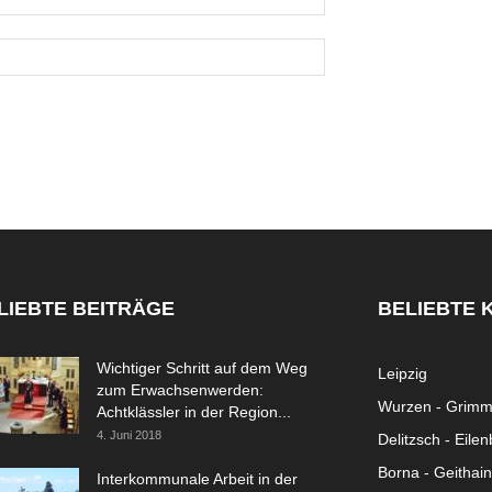
LIEBTE BEITRÄGE
BELIEBTE 
Wichtiger Schritt auf dem Weg
Leipzig
zum Erwachsenwerden:
Wurzen - Grim
Achtklässler in der Region...
4. Juni 2018
Delitzsch - Eile
Borna - Geithain
Interkommunale Arbeit in der