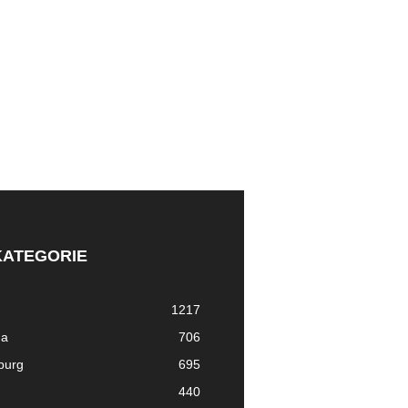
KATEGORIE
1217
ma
706
nburg
695
440