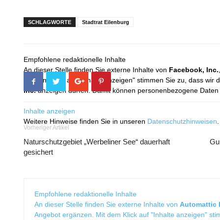
SCHLAGWORTE
Stadtrat Eilenburg
Empfohlene redaktionelle Inhalte
An dieser Stelle finden Sie externe Inhalte von
Facebook, Inc.
Mit dem Klick auf "Inhalte anzeigen" stimmen Sie zu, dass wir 
Inc.
anzeigen dürfen. Damit können personenbezogene Daten an
Inhalte anzeigen
Weitere Hinweise finden Sie in unseren
Datenschutzhinweisen
.
Vorheriger Artikel
Naturschutzgebiet „Werbeliner See“ dauerhaft
Gun
gesichert
Empfohlene redaktionelle Inhalte
An dieser Stelle finden Sie externe Inhalte von
Automattic I
Angebot ergänzen. Mit dem Klick auf "Inhalte anzeigen" sti