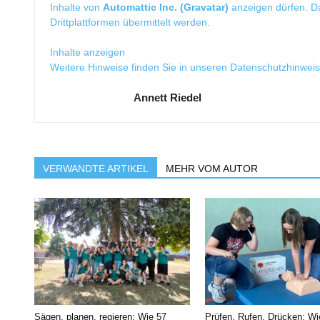
Inhalte von
Automattic Inc. (Gravatar)
anzeigen dürfen. 
Drittplattformen übermittelt werden.
Inhalte anzeigen
Weitere Hinweise finden Sie in unseren
Datenschutzhinwei
Annett Riedel
VERWANDTE ARTIKEL
MEHR VOM AUTOR
Sägen, planen, regieren: Wie 57
Prüfen, Rufen, Drücken: Wi