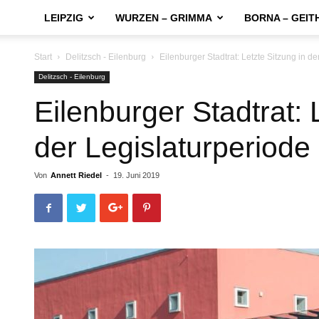
LEIPZIG
WURZEN – GRIMMA
BORNA – GEIT
Start
Delitzsch - Eilenburg
Eilenburger Stadtrat: Letzte Sitzung in d
Delitzsch - Eilenburg
Eilenburger Stadtrat: 
der Legislaturperiode
Von
Annett Riedel
-
19. Juni 2019