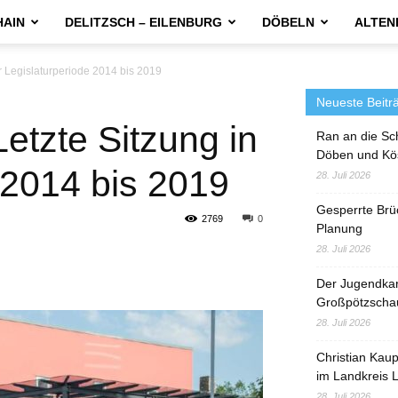
HAIN
DELITZSCH – EILENBURG
DÖBELN
ALTEN
er Legislaturperiode 2014 bis 2019
Neueste Beitr
Letzte Sitzung in
Ran an die Sc
Döben und Kö
 2014 bis 2019
28. Juli 2026
Gesperrte Brü
2769
0
Planung
28. Juli 2026
Der Jugendka
Großpötzscha
28. Juli 2026
Christian Kau
im Landkreis L
28. Juli 2026