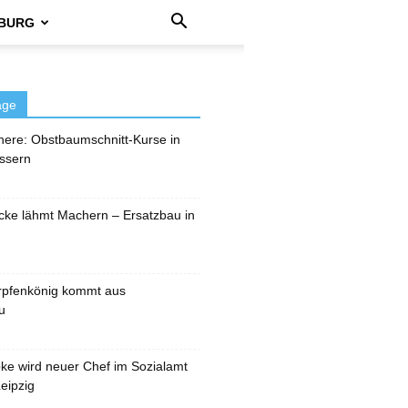
BURG
äge
here: Obstbaumschnitt-Kurse in
ssern
cke lähmt Machern – Ersatzbau in
rpfenkönig kommt aus
u
pke wird neuer Chef im Sozialamt
eipzig