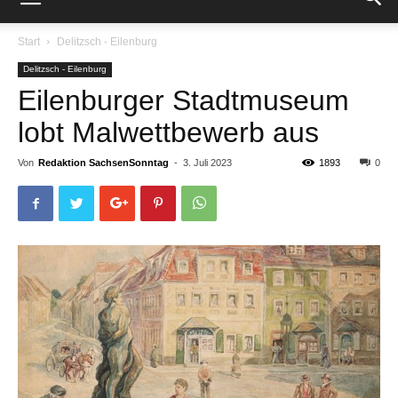
Start
Delitzsch - Eilenburg
Delitzsch - Eilenburg
Eilenburger Stadtmuseum
lobt Malwettbewerb aus
Von
Redaktion SachsenSonntag
-
3. Juli 2023
1893
0