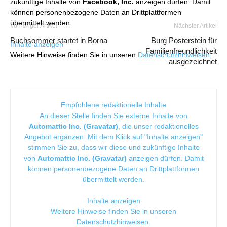
zukünftige Inhalte von
Facebook, Inc.
anzeigen dürfen. Damit
können personenbezogene Daten an Drittplattformen
übermittelt werden.
Vorheriger Artikel
Nächster Artikel
Buchsommer startet in Borna
Burg Posterstein für
Inhalte anzeigen
Familienfreundlichkeit
Weitere Hinweise finden Sie in unseren
Datenschutzhinweisen
.
ausgezeichnet
Empfohlene redaktionelle Inhalte
An dieser Stelle finden Sie externe Inhalte von
Automattic Inc. (Gravatar)
, die unser redaktionelles
Angebot ergänzen. Mit dem Klick auf "Inhalte anzeigen"
stimmen Sie zu, dass wir diese und zukünftige Inhalte
von
Automattic Inc. (Gravatar)
anzeigen dürfen. Damit
können personenbezogene Daten an Drittplattformen
übermittelt werden.
Inhalte anzeigen
Weitere Hinweise finden Sie in unseren
Datenschutzhinweisen
.