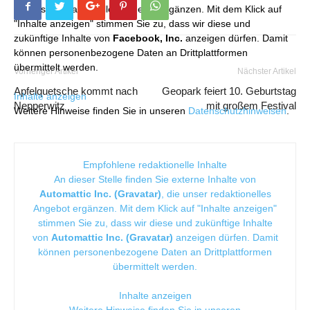
die unser redaktionelles Angebot ergänzen. Mit dem Klick auf
"Inhalte anzeigen" stimmen Sie zu, dass wir diese und
zukünftige Inhalte von
Facebook, Inc.
anzeigen dürfen. Damit
können personenbezogene Daten an Drittplattformen
übermittelt werden.
Vorheriger Artikel
Nächster Artikel
Apfelquetsche kommt nach
Geopark feiert 10. Geburtstag
Inhalte anzeigen
Nepperwitz
mit großem Festival
Weitere Hinweise finden Sie in unseren
Datenschutzhinweisen
.
Empfohlene redaktionelle Inhalte
An dieser Stelle finden Sie externe Inhalte von
Automattic Inc. (Gravatar)
, die unser redaktionelles
Angebot ergänzen. Mit dem Klick auf "Inhalte anzeigen"
stimmen Sie zu, dass wir diese und zukünftige Inhalte
von
Automattic Inc. (Gravatar)
anzeigen dürfen. Damit
können personenbezogene Daten an Drittplattformen
übermittelt werden.
Inhalte anzeigen
Weitere Hinweise finden Sie in unseren