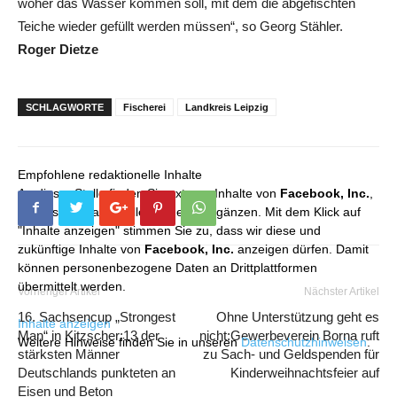
woher das Wasser kommen soll, mit dem die abgefischten
Teiche wieder gefüllt werden müssen“, so Georg Stähler.
Roger Dietze
SCHLAGWORTE
Fischerei
Landkreis Leipzig
Empfohlene redaktionelle Inhalte
An dieser Stelle finden Sie externe Inhalte von
Facebook, Inc.
,
die unser redaktionelles Angebot ergänzen. Mit dem Klick auf
"Inhalte anzeigen" stimmen Sie zu, dass wir diese und
zukünftige Inhalte von
Facebook, Inc.
anzeigen dürfen. Damit
können personenbezogene Daten an Drittplattformen
übermittelt werden.
Vorheriger Artikel
Nächster Artikel
16. Sachsencup „Strongest
Ohne Unterstützung geht es
Inhalte anzeigen
Man“ in Kitzscher:13 der
nicht:Gewerbeverein Borna ruft
Weitere Hinweise finden Sie in unseren
Datenschutzhinweisen
.
stärksten Männer
zu Sach- und Geldspenden für
Deutschlands punkteten an
Kinderweihnachtsfeier auf
Eisen und Beton