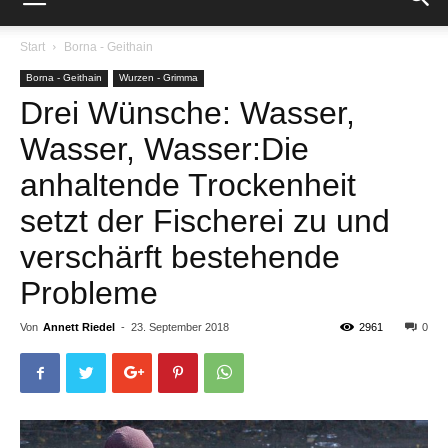
Start
Borna - Geithain
Borna - Geithain
Wurzen - Grimma
Drei Wünsche: Wasser,
Wasser, Wasser:Die
anhaltende Trockenheit
setzt der Fischerei zu und
verschärft bestehende
Probleme
Von
Annett Riedel
-
23. September 2018
2961
0