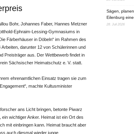
rpreis
Sägen, planen,
Eilenburg eine
aillou Bohr, Johannes Faber, Hannes Metzner
28. Juli 2026
Gotthold-Ephraim-Lessing-Gymnasiums in
t „Die Färberhäuser in Döbeln“ im Rahmen des
 Arbeiten, darunter 12 von Schülerinnen und
nd Preisträger aus. Der Wettbewerb findet in
ein Sächsischer Heimatschutz e. V. statt.
ihrem ehrenamtlichen Einsatz tragen sie zum
Engagement“, machte Kultusminister
forscher ans Licht bringen, betonte Piwarz
, ein wichtiger Anker. Heimat ist ein Ort des
ch mit einbringen kann. Heimat braucht aber
dass auch diesmal wieder junge