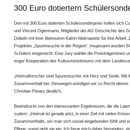
300 Euro dotiertern Schülersonde
Den mit 300 Euro dotierten Schülersonderpreis holten sich C
und Vincent Ogiermann, Mitglieder der AG Geschichte des 
Döbeln mit ihrer Betreuerin Katrin Niekrawietz für ihre Arbei
Projektes „Spurensuche in der Region“. Insgesamt wurden 54
Schülern eingereicht. Eine Jury wählte die Preisträgerinnen u
enger Kooperation des Kultusministeriums mit dem Landesver
„Heimatforscher sind Spurensucher mit Herz und Seele. Mit 
Zusammenhalt bei. Deswegen würdigen wir zu Recht dieses 
Christian Piwarz deutlich.
Beeindruckt von den interessanten Ergebnissen, die die Laien
zudem: „Heimat ist gerade jetzt, in einer Zeit mit vielen Krisen
Zusammenhalts, wo man sich sozial eingebunden fühlt und si
Pflege, sonst geht sie ein. Ich freue mich daher besonders, 