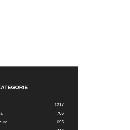
KATEGORIE
1217
ma
706
nburg
695