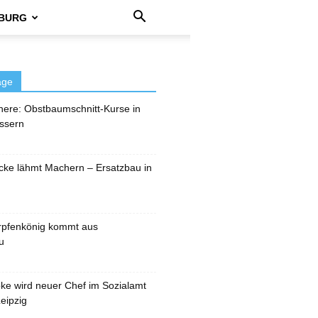
BURG
äge
here: Obstbaumschnitt-Kurse in
ssern
cke lähmt Machern – Ersatzbau in
rpfenkönig kommt aus
u
pke wird neuer Chef im Sozialamt
eipzig