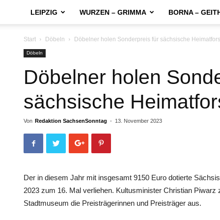
LEIPZIG
WURZEN – GRIMMA
BORNA – GEIT
Start
Döbeln
Döbelner holen Sonderpreis für sächsische Heimatfor
Döbeln
Döbelner holen Sonde
sächsische Heimatfor
Von
Redaktion SachsenSonntag
-
13. November 2023
Der in diesem Jahr mit insgesamt 9150 Euro dotierte Sächsi
2023 zum 16. Mal verliehen. Kultusminister Christian Piwar
Stadtmuseum die Preisträgerinnen und Preisträger aus.