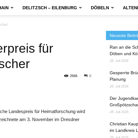
HAIN
DELITZSCH – EILENBURG
DÖBELN
ALTEN
scher
Neueste Beitr
rpreis für
Ran an die Sc
Döben und Kö
scher
28. Juli 2026
Gesperrte Brü
2566
0
Planung
28. Juli 2026
Der Jugendka
Großpötzscha
sche Landespreis für Heimatforschung wird
28. Juli 2026
z zeichnete am 3. November im Dresdner
Christian Kau
im Landkreis L
28. Juli 2026