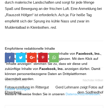
durch malerische Landschaften und sorgt für jede Menge
Spaß und Bewegung an der frischen Luft. Eine Anmeldung bei
„Rauszeit Höfgen“ ist erforderlich. Ach ja: Für heiße Tag
empfiehlt sich der Sprung ins kühle Nass und zwar im
Muldentalbad in Kleinbothen.
red.
Empfohlene redaktionelle Inhalte
An dieser Stelle finden Sie externe Inhalte von
Facebook, Inc.
,
die unser redaktionelles Angebot ergänzen. Mit dem Klick auf
"Inhalte anzeigen" stimmen Sie zu, dass wir diese und
zukünftige Inhalte von
Facebook, Inc.
anzeigen dürfen. Damit
können personenbezogene Daten an Drittplattformen
übermittelt werden.
Vorheriger Artikel
Nächster Artikel
Fotoausstellung im Rittergut
Gerd Lehmann zeigt Fotos auf
Inhalte anzeigen
Ehrenberg
dem Südfriedhof
Weitere Hinweise finden Sie in unseren
Datenschutzhinweisen
.