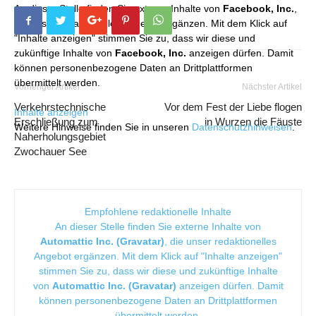
An dieser Stelle finden Sie externe Inhalte von
Facebook, Inc.
,
die unser redaktionelles Angebot ergänzen. Mit dem Klick auf
"Inhalte anzeigen" stimmen Sie zu, dass wir diese und
zukünftige Inhalte von
Facebook, Inc.
anzeigen dürfen. Damit
können personenbezogene Daten an Drittplattformen
übermittelt werden.
Vorheriger Artikel
Nächster Artikel
Verkehrstechnische
Vor dem Fest der Liebe flogen
Inhalte anzeigen
Erschließung zum
in Wurzen die Fäuste
Weitere Hinweise finden Sie in unseren
Datenschutzhinweisen
.
Naherholungsgebiet
Zwochauer See
Empfohlene redaktionelle Inhalte
An dieser Stelle finden Sie externe Inhalte von
Automattic Inc. (Gravatar)
, die unser redaktionelles
Angebot ergänzen. Mit dem Klick auf "Inhalte anzeigen"
stimmen Sie zu, dass wir diese und zukünftige Inhalte
von
Automattic Inc. (Gravatar)
anzeigen dürfen. Damit
können personenbezogene Daten an Drittplattformen
übermittelt werden.