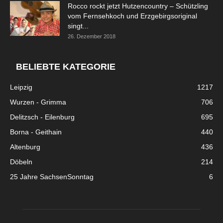
Rocco rockt jetzt Hutzencountry – Schützling
vom Fernsehkoch und Erzgebirgsoriginal
singt...
26. Dezember 2018
BELIEBTE KATEGORIE
Leipzig
1217
Wurzen - Grimma
706
Delitzsch - Eilenburg
695
Borna - Geithain
440
Altenburg
436
Döbeln
214
25 Jahre SachsenSonntag
6