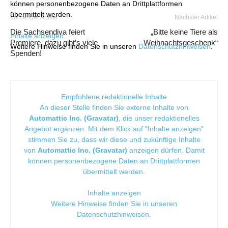
können personenbezogene Daten an Drittplattformen
übermittelt werden.
Vorheriger Artikel
Nächster Artikel
Die Sachsendiva feiert
„Bitte keine Tiere als
Inhalte anzeigen
Premiere, dazu gibt’s viele
Weihnachtsgeschenk“
Weitere Hinweise finden Sie in unseren
Datenschutzhinweisen
.
Spenden!
Empfohlene redaktionelle Inhalte
An dieser Stelle finden Sie externe Inhalte von
Automattic Inc. (Gravatar)
, die unser redaktionelles
Angebot ergänzen. Mit dem Klick auf "Inhalte anzeigen"
stimmen Sie zu, dass wir diese und zukünftige Inhalte
von
Automattic Inc. (Gravatar)
anzeigen dürfen. Damit
können personenbezogene Daten an Drittplattformen
übermittelt werden.
Inhalte anzeigen
Weitere Hinweise finden Sie in unseren
Datenschutzhinweisen
.