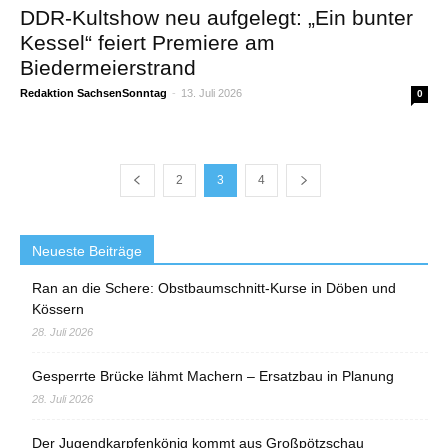
DDR-Kultshow neu aufgelegt: „Ein bunter
Kessel“ feiert Premiere am
Biedermeierstrand
Redaktion SachsenSonntag
-
13. Juli 2026
0
2
3
4
Neueste Beiträge
Ran an die Schere: Obstbaumschnitt-Kurse in Döben und
Kössern
28. Juli 2026
Gesperrte Brücke lähmt Machern – Ersatzbau in Planung
28. Juli 2026
Der Jugendkarpfenkönig kommt aus Großpötzschau