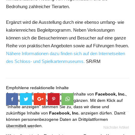
Bedrohung zahlreicher Tierarten.
Ergänzt wird die Ausstellung durch eine ebenso umfang- wie
kalorienreiches Begleitprogramm. Neben Verkostungen
können sich die Besucherinnen und Besucher auf eine ganze
Reihe von praktischen Angeboten sowie auf Führungen freuen.
Nähere Informationen dazu finden sich auf den Internetseiten
des Schloss- und Spielkartenmuseums.
SR/RM
Empfohlene redaktionelle Inhalte
An dieser Stelle finden Sie externe Inhalte von
Facebook, Inc.
,
die unser redaktionelles Angebot ergänzen. Mit dem Klick auf
"Inhalte anzeigen" stimmen Sie zu, dass wir diese und
zukünftige Inhalte von
Facebook, Inc.
anzeigen dürfen. Damit
können personenbezogene Daten an Drittplattformen
übermittelt werden.
Vorheriger Artikel
Nächster Artikel