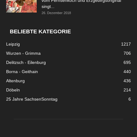
vom Fernsehkoch und Erzgebirgsoriginal
singt...
26. Dezember 2018
BELIEBTE KATEGORIE
Leipzig
1217
Wurzen - Grimma
706
Delitzsch - Eilenburg
695
Borna - Geithain
440
Altenburg
436
Döbeln
214
25 Jahre SachsenSonntag
6