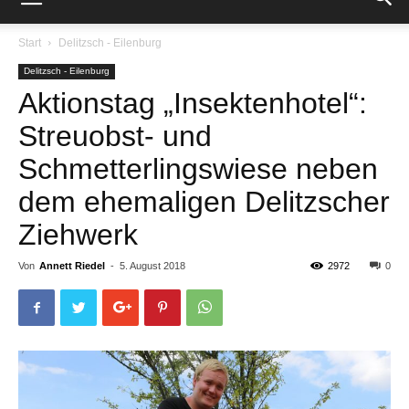
Start
Delitzsch - Eilenburg
Delitzsch - Eilenburg
Aktionstag „Insektenhotel“:
Streuobst- und
Schmetterlingswiese neben
dem ehemaligen Delitzscher
Ziehwerk
Von
Annett Riedel
-
5. August 2018
2972
0