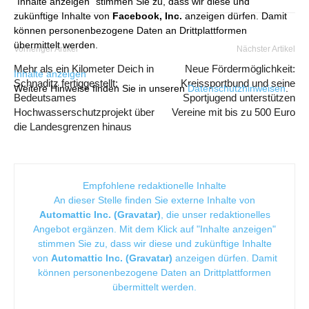
"Inhalte anzeigen" stimmen Sie zu, dass wir diese und
zukünftige Inhalte von
Facebook, Inc.
anzeigen dürfen. Damit
können personenbezogene Daten an Drittplattformen
übermittelt werden.
Vorheriger Artikel
Nächster Artikel
Mehr als ein Kilometer Deich in
Neue Fördermöglichkeit:
Inhalte anzeigen
Schnaditz fertiggestellt:
Kreissportbund und seine
Weitere Hinweise finden Sie in unseren
Datenschutzhinweisen
.
Bedeutsames
Sportjugend unterstützen
Hochwasserschutzprojekt über
Vereine mit bis zu 500 Euro
die Landesgrenzen hinaus
Empfohlene redaktionelle Inhalte
An dieser Stelle finden Sie externe Inhalte von
Automattic Inc. (Gravatar)
, die unser redaktionelles
Angebot ergänzen. Mit dem Klick auf "Inhalte anzeigen"
stimmen Sie zu, dass wir diese und zukünftige Inhalte
von
Automattic Inc. (Gravatar)
anzeigen dürfen. Damit
können personenbezogene Daten an Drittplattformen
übermittelt werden.