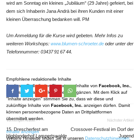
wird am Sonntag ein kleines „Jubiläum“ (29 Jahre) gefeiert, bei
dem sich Inhaberin Jana Andrä bei ihren Kunden mit einer
kleinen Überraschung bedanken will. PM
Um Anmeldung für die Kurse wird gebeten. Mehr Infos zu
weiteren Workshops:
www.blumen-schroeter.de
oder unter der
Telefonnummer: 03437 91 67 44.
Empfohlene redaktionelle Inhalte
An dieser Stelle finden Sie externe Inhalte von
Facebook, Inc.
,
die unser redaktionelles Angebot ergänzen. Mit dem Klick auf
"Inhalte anzeigen" stimmen Sie zu, dass wir diese und
zukünftige Inhalte von
Facebook, Inc.
anzeigen dürfen. Damit
können personenbezogene Daten an Drittplattformen
übermittelt werden.
Vorheriger Artikel
Nächster Artikel
15. Drescherfest am
Crossover-Festival im Dorf der
Inhalte anzeigen
Highlanderhof Lampertswalde
Jugend
Weitere Hinweise finden Sie in unseren
Datenschutzhinweisen
.