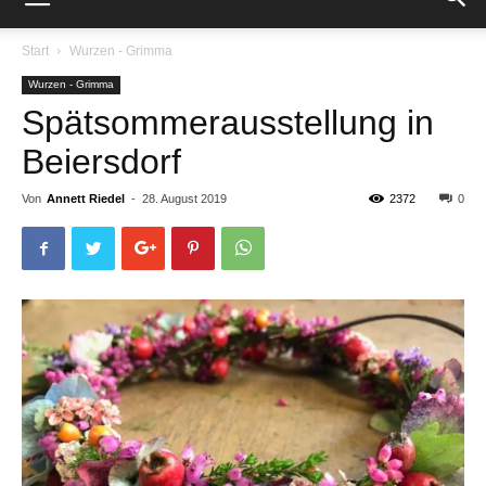
Start
Wurzen - Grimma
Wurzen - Grimma
Spätsommerausstellung in
Beiersdorf
Von
Annett Riedel
-
28. August 2019
2372
0