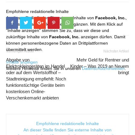
Empfohlene redaktionelle Inhalte
An dieser Stelle finden Sie externe Inhalte von
Facebook, Inc.
,
die unser redaktionelles Angebot ergänzen. Mit dem Klick auf
"Inhalte anzeigen" stimmen Sie zu, dass wir diese und
zukünftige Inhalte von
Facebook, Inc.
anzeigen dürfen. Damit
können personenbezogene Daten an Drittplattformen
übermittelt werden.
Vorheriger Artikel
Nächster Artikel
Abgabe von
Mehr Geld für Rentner und
Inhalte anzeigen
Elektrokleingeräten im Handel
Kinder – Was 2019 an Neuem
Weitere Hinweise finden Sie in unseren
Datenschutzhinweisen
.
oder auf dem Wertstoffhof –
bringt
Stadtreinigung empfiehlt: Noch
funktionstüchtige Geräte beim
kostenlosen Online-
Verschenkemarkt anbieten
Empfohlene redaktionelle Inhalte
An dieser Stelle finden Sie externe Inhalte von