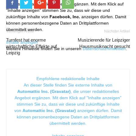
die unser redaktionelles Angebot ergänzen. Mit dem Klick auf
"Inhalte anzeigen" stimmen Sie zu, dass wir diese und
zukünftige Inhalte von
Facebook, Inc.
anzeigen dürfen. Damit
können personenbezogene Daten an Drittplattformen
übermittelt werden.
Vorheriger Artikel
Nächster Artikel
Turnfest hat enorme
Musizierende für Leipziger
Inhalte anzeigen
wirtschaftliche Effekte auf
Hausmusiknacht gesucht
Weitere Hinweise finden Sie in unseren
Datenschutzhinweisen
.
Leipzig
Empfohlene redaktionelle Inhalte
An dieser Stelle finden Sie externe Inhalte von
Automattic Inc. (Gravatar)
, die unser redaktionelles
Angebot ergänzen. Mit dem Klick auf "Inhalte anzeigen"
stimmen Sie zu, dass wir diese und zukünftige Inhalte
von
Automattic Inc. (Gravatar)
anzeigen dürfen. Damit
können personenbezogene Daten an Drittplattformen
übermittelt werden.
Inhalte anzeigen