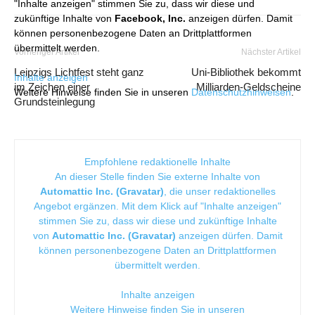
"Inhalte anzeigen" stimmen Sie zu, dass wir diese und
zukünftige Inhalte von
Facebook, Inc.
anzeigen dürfen. Damit
können personenbezogene Daten an Drittplattformen
übermittelt werden.
Vorheriger Artikel
Nächster Artikel
Leipzigs Lichtfest steht ganz
Uni-Bibliothek bekommt
Inhalte anzeigen
im Zeichen einer
Milliarden-Geldscheine
Weitere Hinweise finden Sie in unseren
Datenschutzhinweisen
.
Grundsteinlegung
Empfohlene redaktionelle Inhalte
An dieser Stelle finden Sie externe Inhalte von
Automattic Inc. (Gravatar)
, die unser redaktionelles
Angebot ergänzen. Mit dem Klick auf "Inhalte anzeigen"
stimmen Sie zu, dass wir diese und zukünftige Inhalte
von
Automattic Inc. (Gravatar)
anzeigen dürfen. Damit
können personenbezogene Daten an Drittplattformen
übermittelt werden.
Inhalte anzeigen
Weitere Hinweise finden Sie in unseren