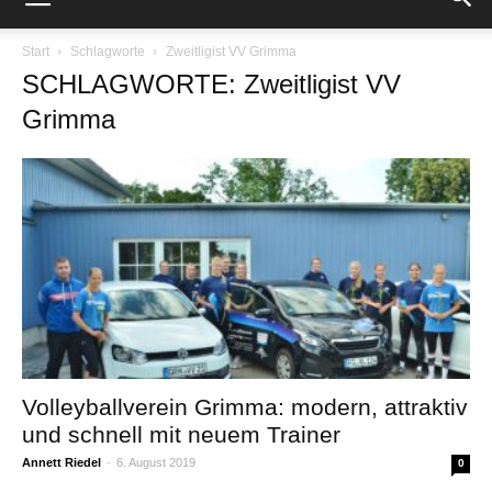
Start
Schlagworte
Zweitligist VV Grimma
SCHLAGWORTE: Zweitligist VV
Grimma
Volleyballverein Grimma: modern, attraktiv
und schnell mit neuem Trainer
Annett Riedel
-
6. August 2019
0