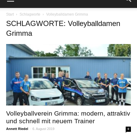
Start
Schlagworte
Volleyballdamen Grimma
SCHLAGWORTE: Volleyballdamen
Grimma
Volleyballverein Grimma: modern, attraktiv
und schnell mit neuem Trainer
Annett Riedel
-
6. August 2019
0