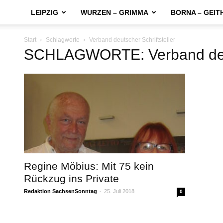
LEIPZIG
WURZEN – GRIMMA
BORNA – GEIT
Start
Schlagworte
Verband deutscher Schriftsteller
SCHLAGWORTE: Verband deuts
Regine Möbius: Mit 75 kein
Rückzug ins Private
Redaktion SachsenSonntag
-
25. Juli 2018
0