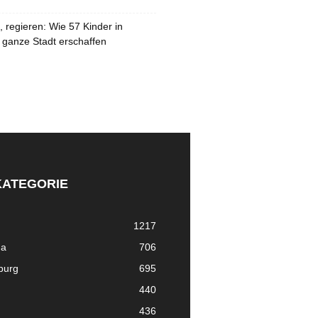
 regieren: Wie 57 Kinder in
 ganze Stadt erschaffen
KATEGORIE
1217
ma
706
nburg
695
440
436