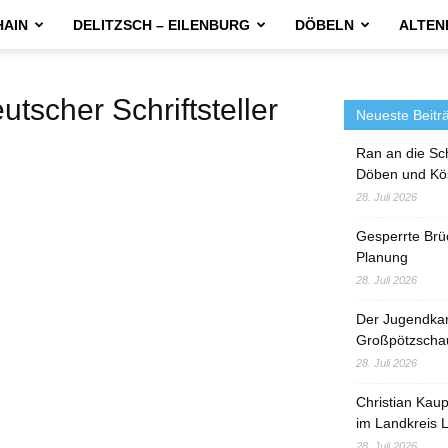
HAIN
DELITZSCH – EILENBURG
DÖBELN
ALTEN
cher Schriftsteller
Neueste Beitr
Ran an die Sc
Döben und Kö
28. Juli 2026
Gesperrte Brü
Planung
28. Juli 2026
Der Jugendka
Großpötzscha
28. Juli 2026
Christian Kau
im Landkreis L
28. Juli 2026