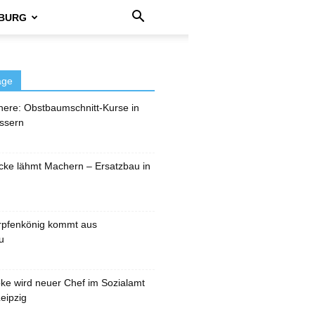
BURG
äge
here: Obstbaumschnitt-Kurse in
ssern
cke lähmt Machern – Ersatzbau in
rpfenkönig kommt aus
u
pke wird neuer Chef im Sozialamt
eipzig