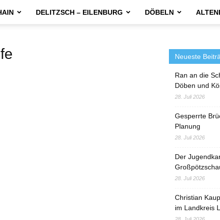
HAIN
DELITZSCH – EILENBURG
DÖBELN
ALTEN
fe
Neueste Beitr
Ran an die Sc
Döben und Kö
28. Juli 2026
Gesperrte Brü
Planung
28. Juli 2026
Der Jugendka
Großpötzscha
28. Juli 2026
Christian Kau
im Landkreis L
28. Juli 2026