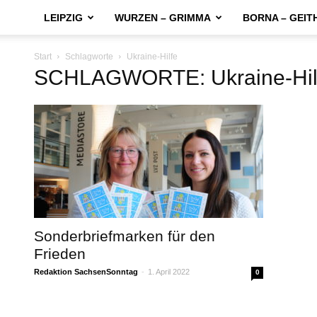
LEIPZIG
WURZEN – GRIMMA
BORNA – GEIT
Start
Schlagworte
Ukraine-Hilfe
SCHLAGWORTE: Ukraine-Hil
Sonderbriefmarken für den
Frieden
Redaktion SachsenSonntag
-
1. April 2022
0