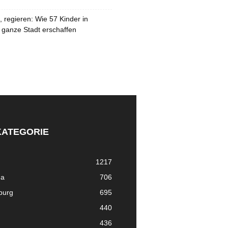
 regieren: Wie 57 Kinder in
 ganze Stadt erschaffen
KATEGORIE
1217
ma
706
nburg
695
440
436