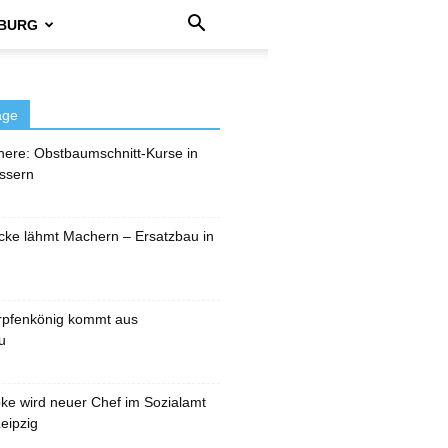
BURG
äge
here: Obstbaumschnitt-Kurse in
ssern
cke lähmt Machern – Ersatzbau in
rpfenkönig kommt aus
u
pke wird neuer Chef im Sozialamt
eipzig