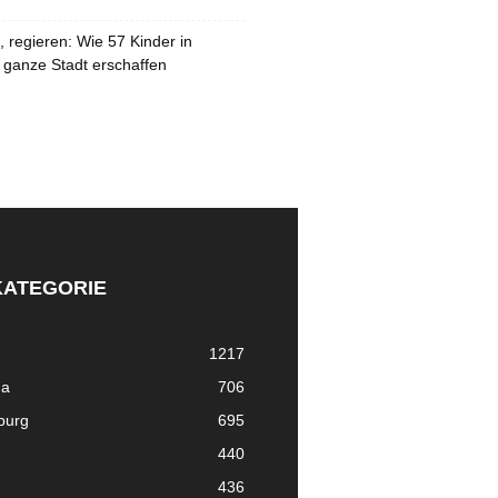
 regieren: Wie 57 Kinder in
 ganze Stadt erschaffen
KATEGORIE
1217
ma
706
nburg
695
440
436