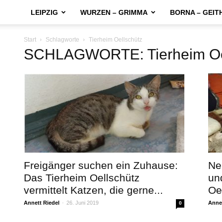
LEIPZIG
WURZEN – GRIMMA
BORNA – GEIT
Start
Schlagworte
Tierheim Oellschütz
SCHLAGWORTE: Tierheim Oe
Freigänger suchen ein Zuhause:
Ne
Das Tierheim Oellschütz
un
vermittelt Katzen, die gerne...
Oel
Annett Riedel
-
26. Juni 2019
Annet
0