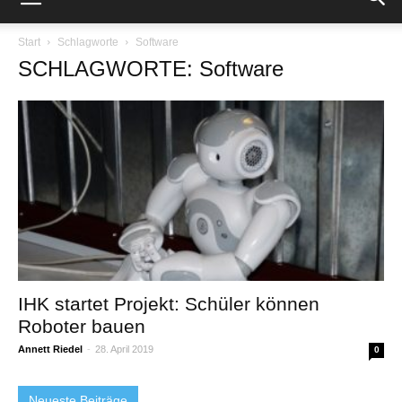
Start
Schlagworte
Software
SCHLAGWORTE: Software
IHK startet Projekt: Schüler können
Roboter bauen
Annett Riedel
-
28. April 2019
0
Neueste Beiträge