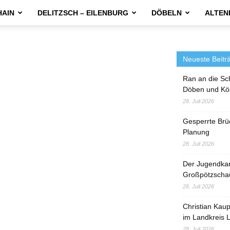
HAIN
DELITZSCH – EILENBURG
DÖBELN
ALTEN
Neueste Beitr
Ran an die Sc
Döben und Kö
28. Juli 2026
Gesperrte Brü
Planung
28. Juli 2026
Der Jugendka
Großpötzscha
28. Juli 2026
Christian Kau
im Landkreis L
28. Juli 2026