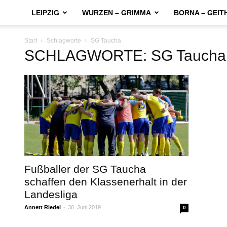
LEIPZIG
WURZEN – GRIMMA
BORNA – GEIT
Start
Schlagworte
SG Taucha
SCHLAGWORTE: SG Taucha
Fußballer der SG Taucha
schaffen den Klassenerhalt in der
Landesliga
Annett Riedel
-
30. Juni 2019
0