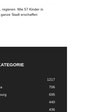
 regieren: Wie 57 Kinder in
 ganze Stadt erschaffen
KATEGORIE
1217
ma
706
nburg
695
440
436