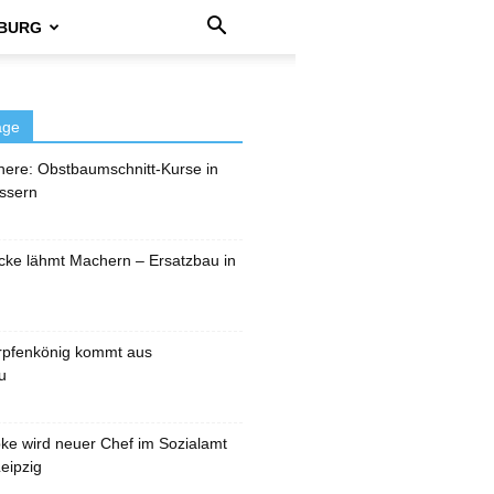
BURG
äge
here: Obstbaumschnitt-Kurse in
ssern
cke lähmt Machern – Ersatzbau in
rpfenkönig kommt aus
u
pke wird neuer Chef im Sozialamt
eipzig