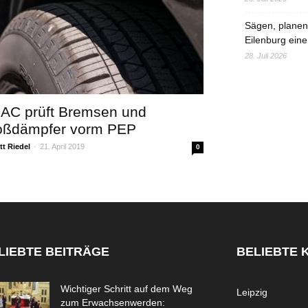
Sägen, planen,
Eilenburg eine
28. Juli 2026
AC prüft Bremsen und
oßdämpfer vorm PEP
t Riedel
-
21. April 2019
0
LIEBTE BEITRÄGE
BELIEBTE 
Wichtiger Schritt auf dem Weg
Leipzig
zum Erwachsenwerden: