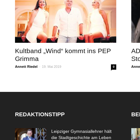
Kultband „Wind“ kommt ins PEP
AD
Grimma
St
Annett Riedel
-
19. Mai 2019
Annet
0
REDAKTIONSTIPP
BE
Leipziger Gymnasiallehrer hält
die Stadtgeschichte am Leben