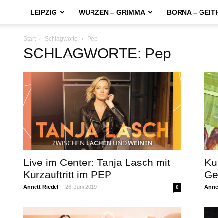
LEIPZIG
WURZEN – GRIMMA
BORNA – GEIT
Start
Schlagworte
Pep
SCHLAGWORTE: Pep
Live im Center: Tanja Lasch mit
Ku
Kurzauftritt im PEP
Ge
Annett Riedel
-
26. Juni 2019
Annet
0