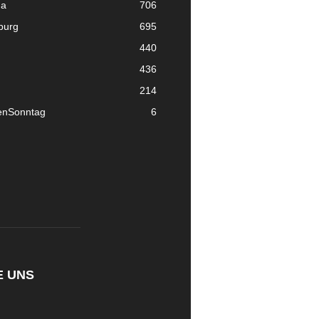
ma
706
nburg
695
440
436
214
enSonntag
6
E UNS