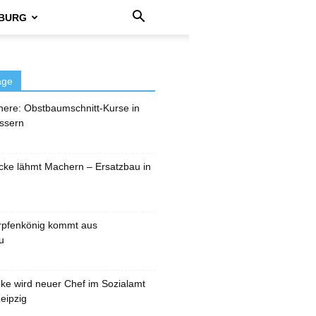
BURG
äge
here: Obstbaumschnitt-Kurse in
ssern
cke lähmt Machern – Ersatzbau in
rpfenkönig kommt aus
u
pke wird neuer Chef im Sozialamt
eipzig