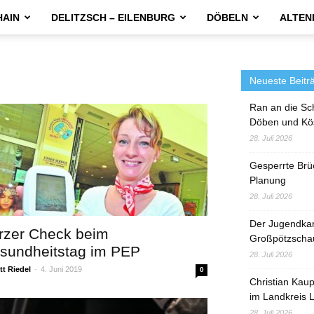
HAIN
DELITZSCH – EILENBURG
DÖBELN
ALTEN
Neueste Beitr
Ran an die Sc
Döben und Kö
28. Juli 2026
Gesperrte Brü
Planung
28. Juli 2026
Der Jugendka
rzer Check beim
Großpötzscha
sundheitstag im PEP
28. Juli 2026
t Riedel
-
4. Juni 2019
0
Christian Kau
im Landkreis L
28. Juli 2026