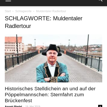
Start
Schlagworte
Muldentaler Radlertour
SCHLAGWORTE: Muldentaler
Radlertour
Historisches Stelldichein an und auf der
Pöppelmannschen: Sternfahrt zum
Brückenfest
Annett Riedel
-
19. Mai 2019
0