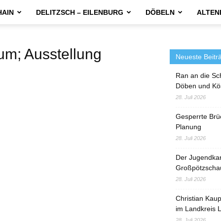
HAIN
DELITZSCH – EILENBURG
DÖBELN
ALTEN
; Ausstellung
Neueste Beitr
Ran an die Sc
Döben und Kö
28. Juli 2026
Gesperrte Brü
Planung
28. Juli 2026
Der Jugendka
Großpötzscha
28. Juli 2026
Christian Kau
im Landkreis L
28. Juli 2026