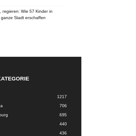
 regieren: Wie 57 Kinder in
 ganze Stadt erschaffen
KATEGORIE
1217
ma
706
nburg
695
440
436