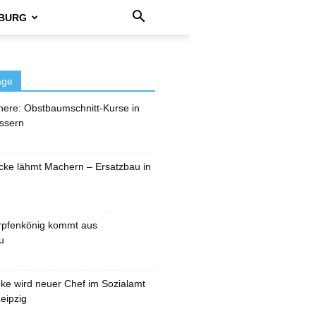
BURG
äge
here: Obstbaumschnitt-Kurse in
ssern
cke lähmt Machern – Ersatzbau in
rpfenkönig kommt aus
u
pke wird neuer Chef im Sozialamt
eipzig