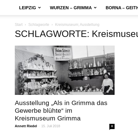
LEIPZIG
WURZEN – GRIMMA
BORNA – GEIT
Start
Schlagworte
Kreismuseum; Ausstellung
SCHLAGWORTE: Kreismuseum
Ausstellung „Als in Grimma das
Gewerbe blühte“ im
Kreismuseum Grimma
Annett Riedel
-
15. Juli 2018
0