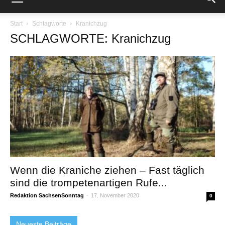
Start
Schlagworte
Kranichzug
SCHLAGWORTE: Kranichzug
Wenn die Kraniche ziehen – Fast täglich
sind die trompetenartigen Rufe...
Redaktion SachsenSonntag
-
17. November 2020
0
Neueste Beiträge