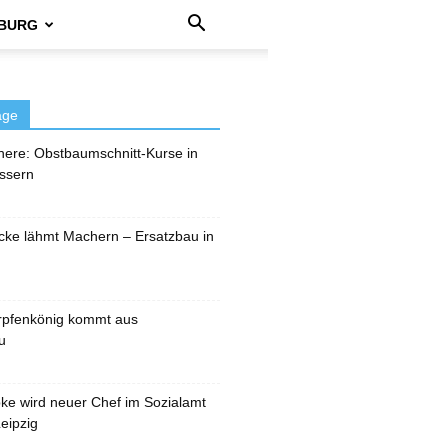
BURG
äge
here: Obstbaumschnitt-Kurse in
ssern
cke lähmt Machern – Ersatzbau in
rpfenkönig kommt aus
u
pke wird neuer Chef im Sozialamt
eipzig