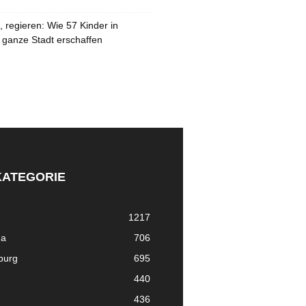
 regieren: Wie 57 Kinder in
 ganze Stadt erschaffen
KATEGORIE
1217
ma
706
nburg
695
440
436