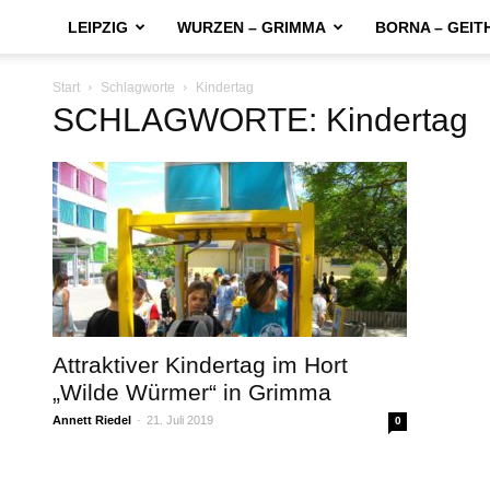
LEIPZIG
WURZEN – GRIMMA
BORNA – GEIT
Start
Schlagworte
Kindertag
SCHLAGWORTE: Kindertag
Attraktiver Kindertag im Hort
„Wilde Würmer“ in Grimma
Annett Riedel
-
21. Juli 2019
0