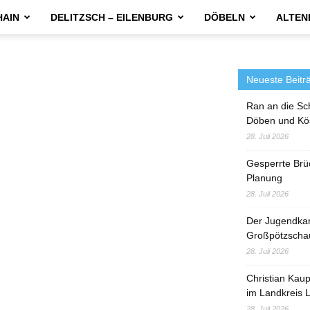
HAIN
DELITZSCH – EILENBURG
DÖBELN
ALTEN
Neueste Beitr
Ran an die Sc
Döben und Kö
28. Juli 2026
Gesperrte Brü
Planung
28. Juli 2026
Der Jugendka
Großpötzscha
28. Juli 2026
Christian Kau
im Landkreis L
28. Juli 2026