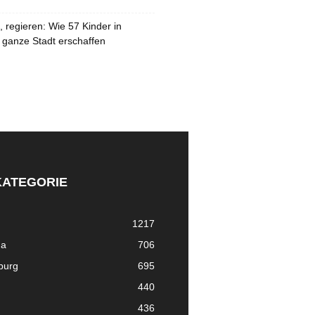
 regieren: Wie 57 Kinder in
 ganze Stadt erschaffen
KATEGORIE
1217
ma
706
nburg
695
440
436