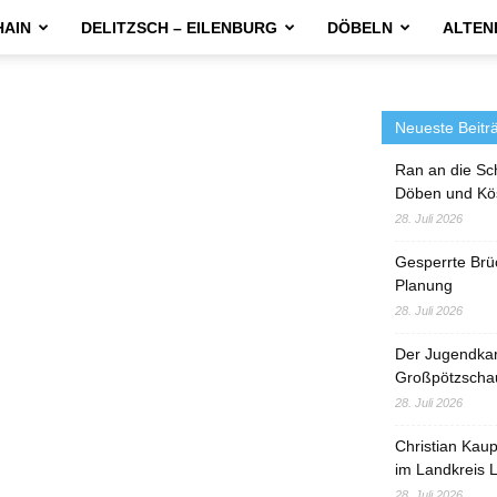
HAIN
DELITZSCH – EILENBURG
DÖBELN
ALTEN
Neueste Beitr
Ran an die Sc
Döben und Kö
28. Juli 2026
Gesperrte Brü
Planung
28. Juli 2026
Der Jugendka
Großpötzscha
28. Juli 2026
Christian Kau
im Landkreis L
28. Juli 2026