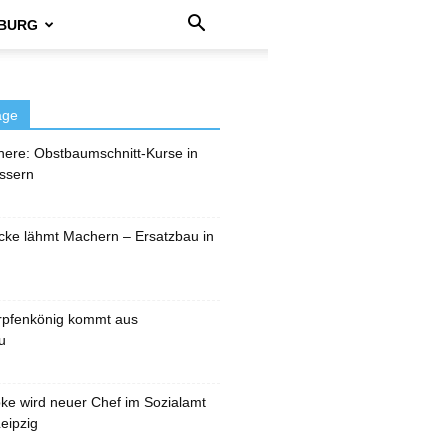
BURG
äge
here: Obstbaumschnitt-Kurse in
ssern
cke lähmt Machern – Ersatzbau in
rpfenkönig kommt aus
u
pke wird neuer Chef im Sozialamt
eipzig