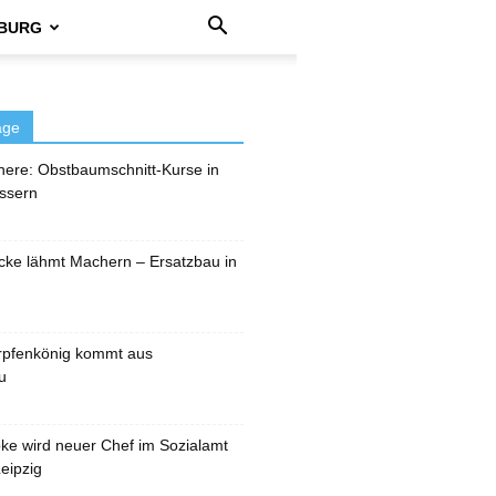
BURG
äge
here: Obstbaumschnitt-Kurse in
ssern
cke lähmt Machern – Ersatzbau in
rpfenkönig kommt aus
u
pke wird neuer Chef im Sozialamt
eipzig