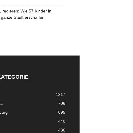
 regieren: Wie 57 Kinder in
 ganze Stadt erschaffen
KATEGORIE
1217
ma
706
nburg
695
440
436