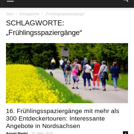
Start
Schlagworte
„Frühlingsspaziergänge“
SCHLAGWORTE:
„Frühlingsspaziergänge“
16. Frühlingsspaziergänge mit mehr als
300 Entdeckertouren: Interessante
Angebote in Nordsachsen
Annett Riedel
-
27. März 2019
0