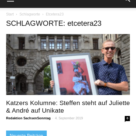
Start
Schlagworte
Etcetera23
SCHLAGWORTE: etcetera23
Katzers Kolumne: Steffen steht auf Juliette
& André auf Unikate
Redaktion SachsenSonntag
-
4. September 2019
0
Neueste Beiträge