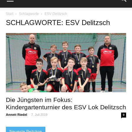
Start
Schlagworte
ESV Delitzsch
SCHLAGWORTE: ESV Delitzsch
Die Jüngsten im Fokus:
Kindergartenturnier des ESV Lok Delitzsch
Annett Riedel
-
7. Juli 2019
0
Neueste Beiträge