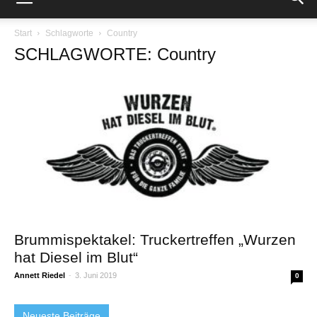
Start
Schlagworte
Country
SCHLAGWORTE: Country
Brummispektakel: Truckertreffen „Wurzen
hat Diesel im Blut“
Annett Riedel
-
3. Juni 2019
0
Neueste Beiträge