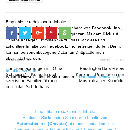
Empfohlene redaktionelle Inhalte
An dieser Stelle finden Sie externe Inhalte von
Facebook, Inc.
,
die unser redaktionelles Angebot ergänzen. Mit dem Klick auf
"Inhalte anzeigen" stimmen Sie zu, dass wir diese und
zukünftige Inhalte von
Facebook, Inc.
anzeigen dürfen. Damit
können personenbezogene Daten an Drittplattformen
übermittelt werden.
Vorheriger Artikel
Nächster Artikel
„Ein Sonntagmorgen mit Oma
Paddington Bärs erstes
Inhalte anzeigen
Schneider“ – Komödie und
Konzert – Premiere in der
Weitere Hinweise finden Sie in unseren
Datenschutzhinweisen
.
szenische Familienführung
Musikalischen Komödie
durch das Schillerhaus
Empfohlene redaktionelle Inhalte
An dieser Stelle finden Sie externe Inhalte von
Automattic Inc. (Gravatar)
, die unser redaktionelles
Angebot ergänzen. Mit dem Klick auf "Inhalte anzeigen"