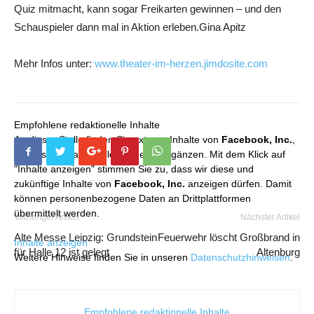
Quiz mitmacht, kann sogar Freikarten gewinnen – und den
Schauspieler dann mal in Aktion erleben.Gina Apitz
Mehr Infos unter:
www.theater-im-herzen.jimdosite.com
Empfohlene redaktionelle Inhalte
An dieser Stelle finden Sie externe Inhalte von
Facebook, Inc.
,
die unser redaktionelles Angebot ergänzen. Mit dem Klick auf
"Inhalte anzeigen" stimmen Sie zu, dass wir diese und
zukünftige Inhalte von
Facebook, Inc.
anzeigen dürfen. Damit
können personenbezogene Daten an Drittplattformen
übermittelt werden.
Vorheriger Artikel
Nächster Artikel
Alte Messe Leipzig: Grundstein
Feuerwehr löscht Großbrand in
Inhalte anzeigen
für Halle 12 ist gelegt
Altenburg
Weitere Hinweise finden Sie in unseren
Datenschutzhinweisen
.
Empfohlene redaktionelle Inhalte